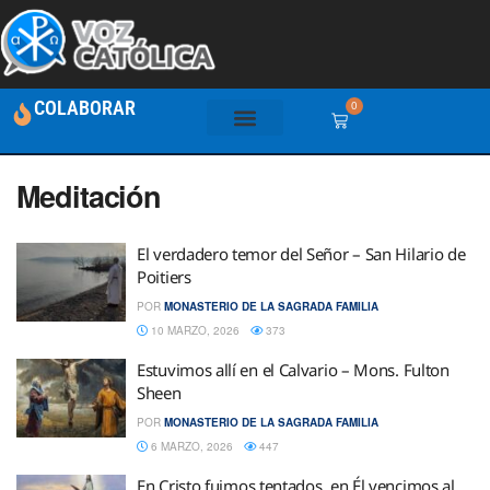
COLABORAR
0
Meditación
El verdadero temor del Señor – San Hilario de
Poitiers
POR
MONASTERIO DE LA SAGRADA FAMILIA
10 MARZO, 2026
373
Estuvimos allí en el Calvario – Mons. Fulton
Sheen
POR
MONASTERIO DE LA SAGRADA FAMILIA
6 MARZO, 2026
447
En Cristo fuimos tentados, en Él vencimos al