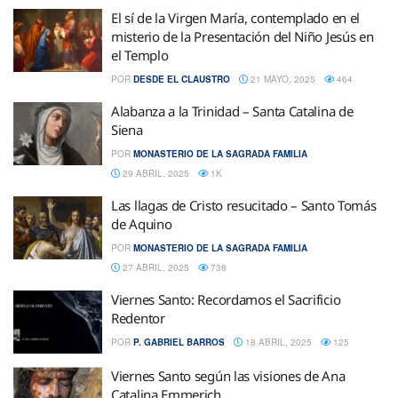
El sí de la Virgen María, contemplado en el
misterio de la Presentación del Niño Jesús en
el Templo
POR
DESDE EL CLAUSTRO
21 MAYO, 2025
464
Alabanza a la Trinidad – Santa Catalina de
Siena
POR
MONASTERIO DE LA SAGRADA FAMILIA
29 ABRIL, 2025
1K
Las llagas de Cristo resucitado – Santo Tomás
de Aquino
POR
MONASTERIO DE LA SAGRADA FAMILIA
27 ABRIL, 2025
738
Viernes Santo: Recordamos el Sacrificio
Redentor
POR
P. GABRIEL BARROS
18 ABRIL, 2025
125
Viernes Santo según las visiones de Ana
Catalina Emmerich