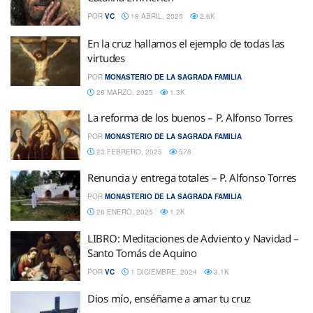
POR
VC
18 ABRIL, 2025
2.6K
En la cruz hallamos el ejemplo de todas las
virtudes
POR
MONASTERIO DE LA SAGRADA FAMILIA
28 MARZO, 2025
1.3K
La reforma de los buenos – P. Alfonso Torres
POR
MONASTERIO DE LA SAGRADA FAMILIA
23 FEBRERO, 2025
578
Renuncia y entrega totales – P. Alfonso Torres
POR
MONASTERIO DE LA SAGRADA FAMILIA
26 ENERO, 2025
1.2K
LIBRO: Meditaciones de Adviento y Navidad –
Santo Tomás de Aquino
POR
VC
1 DICIEMBRE, 2024
3.1K
Dios mío, enséñame a amar tu cruz