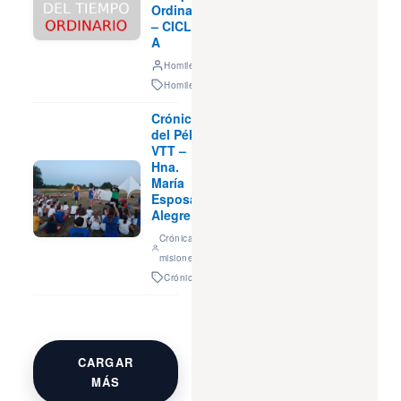
Ordinario
– CICLO
A
Homilética
Homilética
Crónica
del Pélé
VTT –
Hna.
María
Esposa
Alegre
Crónicas
misioneras
Crónicas
CARGAR
MÁS