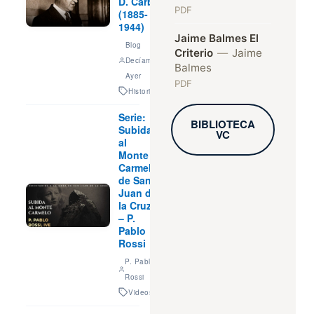
D. Carbia
PDF
(1885-
1944)
Jaime Balmes El
Blog
Criterio
—
Jaime
Decíamos
Balmes
Ayer
PDF
Historia
Serie:
BIBLIOTECA
Subida
VC
al
Monte
Carmelo
de San
Juan de
la Cruz
– P.
Pablo
Rossi
P. Pablo
Rossi
Videos