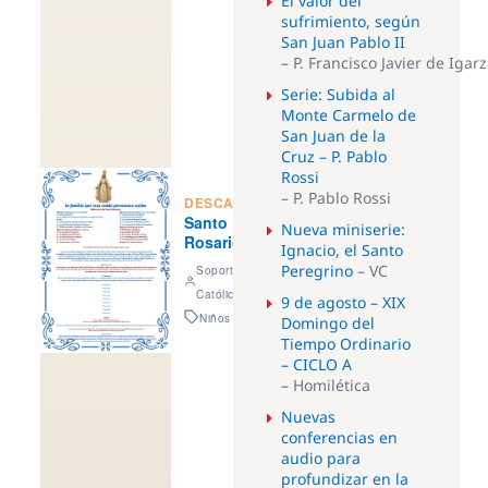
El valor del
sufrimiento, según
San Juan Pablo II
– P. Francisco Javier de Igar
Serie: Subida al
Monte Carmelo de
San Juan de la
Cruz – P. Pablo
Rossi
– P. Pablo Rossi
DESCARGAS:
Santo
Nueva miniserie:
Rosario
Ignacio, el Santo
Peregrino
– VC
Soporte Voz
Católica
9 de agosto – XIX
Niños
Domingo del
Tiempo Ordinario
– CICLO A
– Homilética
Nuevas
conferencias en
audio para
profundizar en la