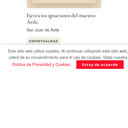
Ejercicios ignacianos del maestro
Ávila
San Juan de Avila
ESPIRITUALIDAD
Últimos comentarios
Este sitio web utiliza cookies. Al continuar utilizando este sitio web,
usted da su consentimiento para el uso de cookies. Visita nuestra
Política de Privacidad y Cookies
.
Estoy de acuerdo
Nora Echarri
Ago 8, 12:15
Hola Cuando publicarán el segundo capitulo de San
Ignacio de Loyola?
Nueva miniserie: Ignacio, el Santo Peregrino
Glow
Ago 7, 13:44
Muy valiosa reflexión acerca del sufrimiento. Gracias por
compartir.
El valor del sufrimiento, según San Juan Pablo II