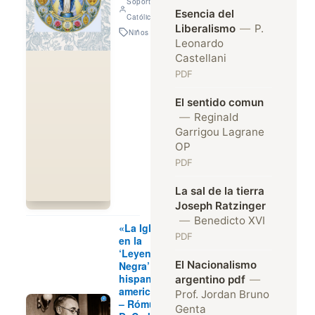
Soporte Voz
Esencia del
Católica
Liberalismo
—
P.
Niños
Leonardo
Castellani
PDF
El sentido comun
—
Reginald
Garrigou Lagrane
OP
PDF
La sal de la tierra
Joseph Ratzinger
—
Benedicto XVI
«La Iglesia
PDF
en la
‘Leyenda
El Nacionalismo
Negra’
hispano-
argentino pdf
—
americana»
Prof. Jordan Bruno
– Rómulo
Genta