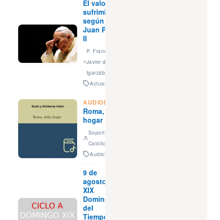
El valor del
sufrimiento,
según San
Juan Pablo
II
P. Francisco
Javier de
Igarzábal
Actualidad
AUDIOLIBRO:
Roma, dulce
hogar
Soporte Voz
Católica
Audiolibros
9 de
agosto –
XIX
Domingo
del
Tiempo