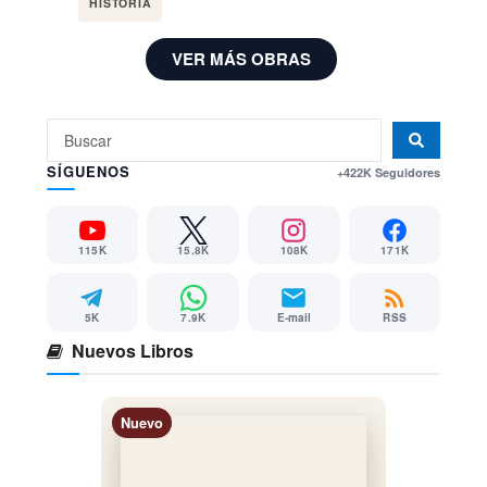
HISTORIA
VER MÁS OBRAS
SÍGUENOS
+422K Seguidores
115K
15.8K
108K
171K
5K
7.9K
E-mail
RSS
Nuevos Libros
Nuevo