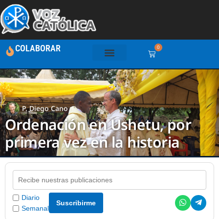
COLABORAR
0
P. Diego Cano
Ordenación en Ushetu, por
primera vez en la historia
Diario
Suscribirme
Semanal