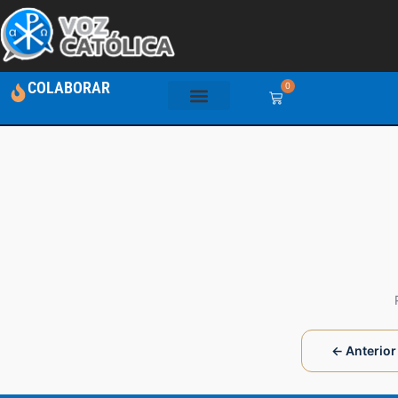
COLABORAR
0
← Anterior