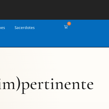
0
nes
Sacerdotes
(im)pertinente