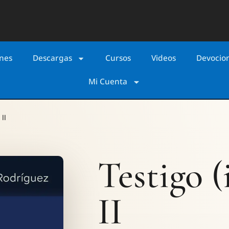
ones
Descargas
Cursos
Videos
Devocio
Mi Cuenta
II
Testigo 
II