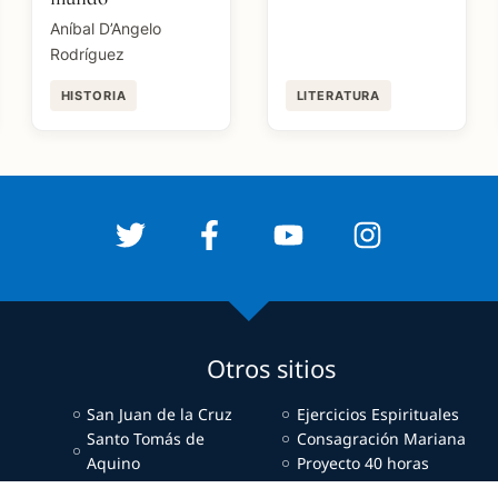
Aníbal D’Angelo
Rodríguez
HISTORIA
LITERATURA
Otros sitios
San Juan de la Cruz
Ejercicios Espirituales
Santo Tomás de
Consagración Mariana
Aquino
Proyecto 40 horas
Virgen de Luján
El Teólogo Responde