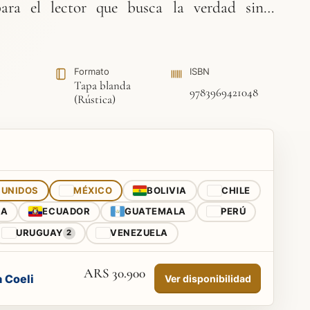
para el lector que busca la verdad sin…
Formato
ISBN
Tapa blanda
9783969421048
(Rústica)
 UNIDOS
MÉXICO
BOLIVIA
CHILE
CA
ECUADOR
GUATEMALA
PERÚ
URUGUAY
VENEZUELA
2
ARS 30.900
a Coeli
Ver disponibilidad