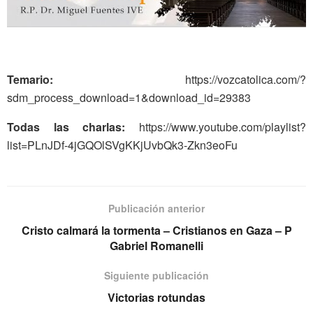
Temario:
https://vozcatolica.com/?
sdm_process_download=1&download_id=29383
Todas las charlas:
https://www.youtube.com/playlist?
list=PLnJDf-4jGQOlSVgKKjUvbQk3-Zkn3eoFu
Publicación anterior
Cristo calmará la tormenta – Cristianos en Gaza – P
Gabriel Romanelli
Siguiente publicación
Victorias rotundas