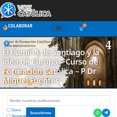
COLABORAR
0
VC
El Camino de Santiago y la
idea de Europa – Curso de
Formación Católica – P Dr
Miguel Fuentes
Diario
Suscribirme
Semanal