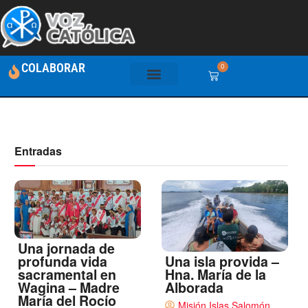
COLABORAR
0
Entradas
Una jornada de
Una isla provida –
profunda vida
Hna. María de la
sacramental en
Alborada
Wagina – Madre
María del Rocío
Misión Islas Salomón