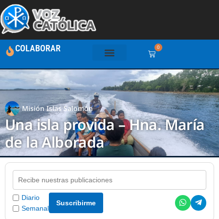
COLABORAR
0
Misión Islas Salomón
Una isla provida – Hna. María
de la Alborada
Diario
Suscribirme
Semanal