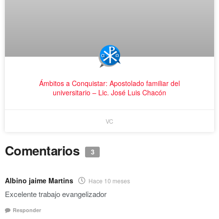
Ámbitos a Conquistar: Apostolado familiar del
universitario – Lic. José Luis Chacón
VC
Comentarios
3
Albino jaime Martins
Hace 10 meses
Excelente trabajo evangelizador
Responder