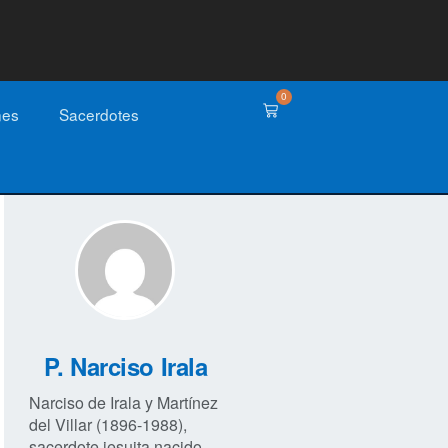
0
nes
Sacerdotes
P. Narciso Irala
Narciso de Irala y Martínez
del Villar (1896-1988),
sacerdote jesuita nacido