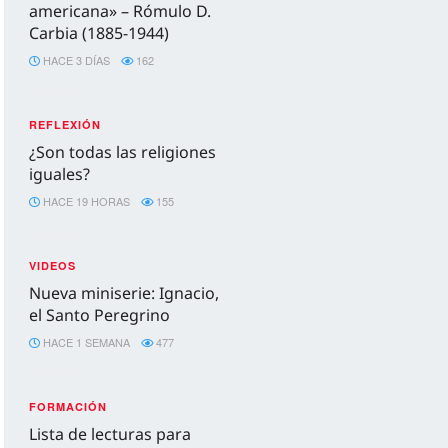
americana» – Rómulo D.
Carbia (1885-1944)
HACE 3 DÍAS
162
REFLEXIÓN
¿Son todas las religiones
iguales?
HACE 19 HORAS
155
VIDEOS
Nueva miniserie: Ignacio,
el Santo Peregrino
HACE 1 SEMANA
477
FORMACIÓN
Lista de lecturas para