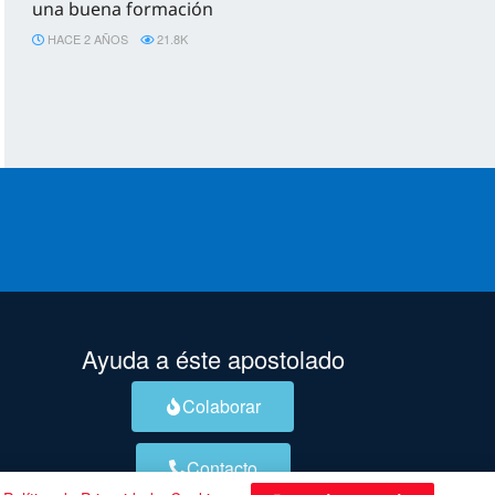
una buena formación
HACE 2 AÑOS
21.8K
Ayuda a éste apostolado
Colaborar
Contacto