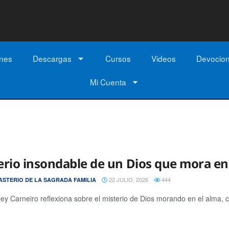
ones
Descargas
Cursos
Videos
Devocio
Mi Cuenta
erio insondable de un Dios que mora en 
22 JULIO, 2026
444
STERIO DE LA SAGRADA FAMILIA
rley Carneiro reflexiona sobre el misterio de Dios morando en el alma, c