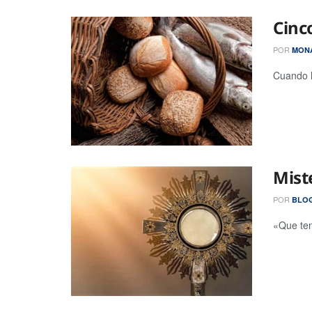
Cinc
POR
MONA
Cuando h
Mist
POR
BLOG
«Que ten