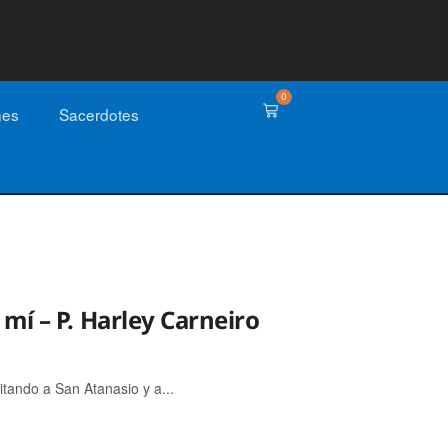
0
nes
Sacerdotes
mí – P. Harley Carneiro
itando a San Atanasio y a...