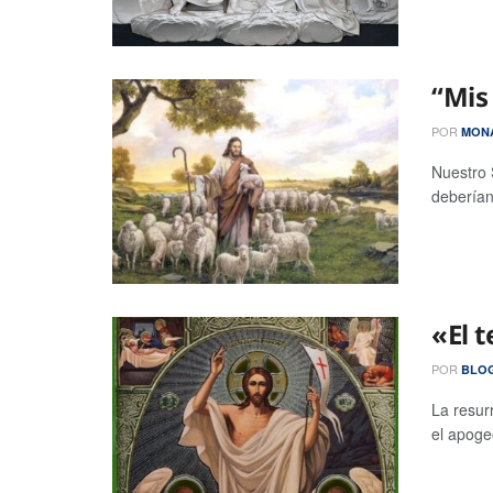
“Mis
POR
MONA
Nuestro 
deberían
«El 
POR
BLOG
La resur
el apoge