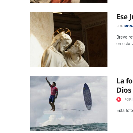
Ese 
POR
MONA
Breve re
en esta 
La fo
Dios
POR
Esta fot