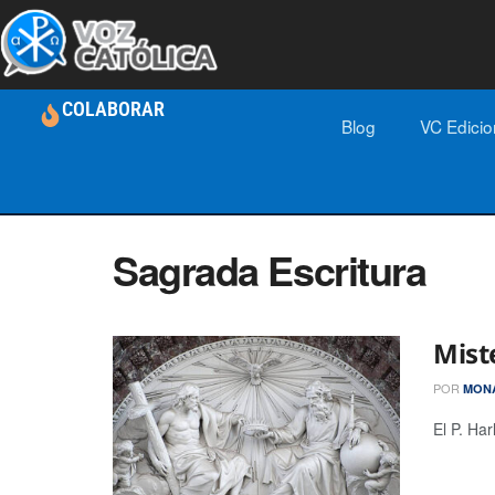
COLABORAR
Blog
VC Edici
Sagrada Escritura
Mist
POR
MONA
El P. Ha