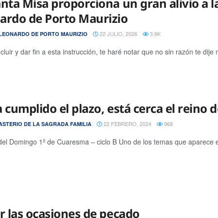
anta Misa proporciona un gran alivio a l
ardo de Porto Maurizio
22 JULIO, 2026
3.9K
LEONARDO DE PORTO MAURIZIO
luir y dar fin a esta instrucción, te haré notar que no sin razón te dije 
 cumplido el plazo, está cerca el reino 
22 FEBRERO, 2024
968
STERIO DE LA SAGRADA FAMILIA
del Domingo 1º de Cuaresma – ciclo B Uno de los temas que aparece 
ar las ocasiones de pecado