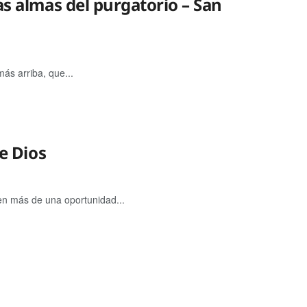
as almas del purgatorio – San
más arriba, que...
de Dios
en más de una oportunidad...