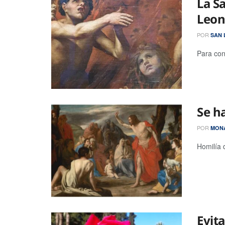
La S
Leon
POR
SAN 
Para conc
Se ha
POR
MONA
Homilía 
Evit