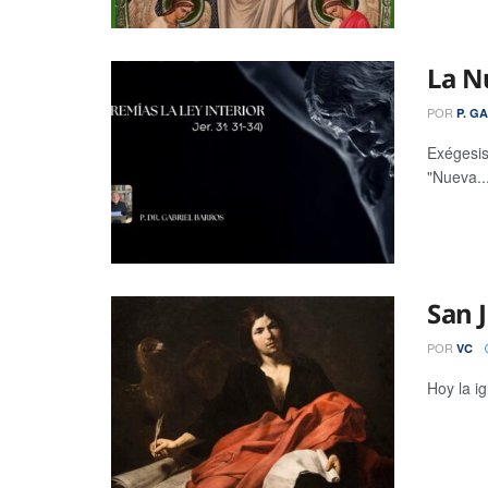
La N
POR
P. G
Exégesis
"Nueva..
San 
POR
VC
Hoy la i