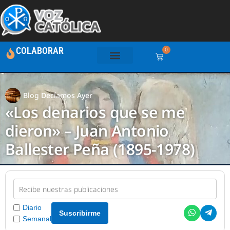
COLABORAR
0
Blog Decíamos Ayer
«Los denarios que se me
dieron» – Juan Antonio
Ballester Peña (1895-1978)
Diario
Suscribirme
Semanal