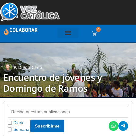
COLABORAR
0
P. Diego Cano
Encuentro de jóvenes y
Domingo de Ramos
Diario
Suscribirme
Semanal