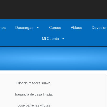
ones
Descargas
Cursos
Videos
Devocio
Mi Cuenta
Olor de madera suave,
fragancia de casa limpia.
José barre las virutas