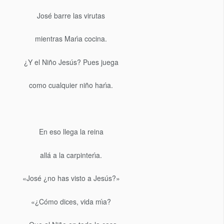
José barre las virutas
mientras Marı́a cocina.
¿Y el Niño Jesús? Pues juega
como cualquier niño harı́a.
En eso llega la reina
allá a la carpinterı́a.
«José ¿no has visto a Jesús?»
«¿Cómo dices, vida mı́a?