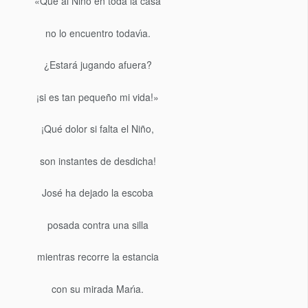
«Que al Niño en toda la casa
no lo encuentro todavı́a.
¿Estará jugando afuera?
¡si es tan pequeño mi vida!»
¡Qué dolor si falta el Niño,
son instantes de desdicha!
José ha dejado la escoba
posada contra una silla
mientras recorre la estancia
con su mirada Marı́a.