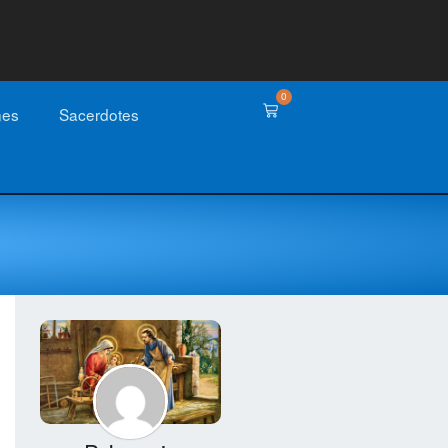
0
nes
Sacerdotes