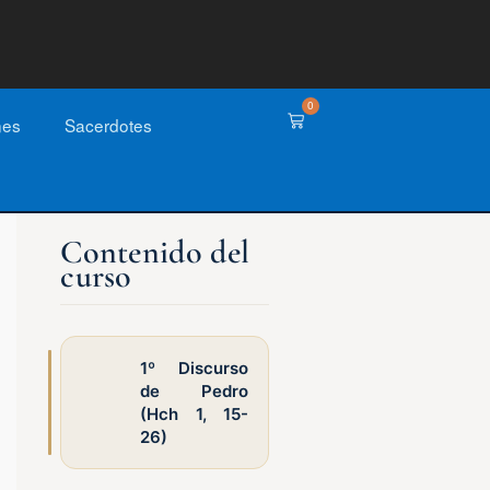
0
nes
Sacerdotes
1º Discurso
de Pedro
(Hch 1, 15-
26)