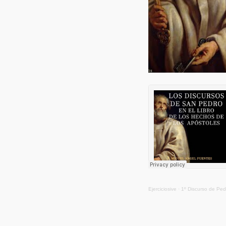
Ejerciciosive
·
1º Discurso de Ped