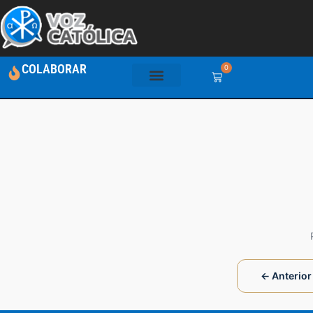
COLABORAR
0
← Anterior