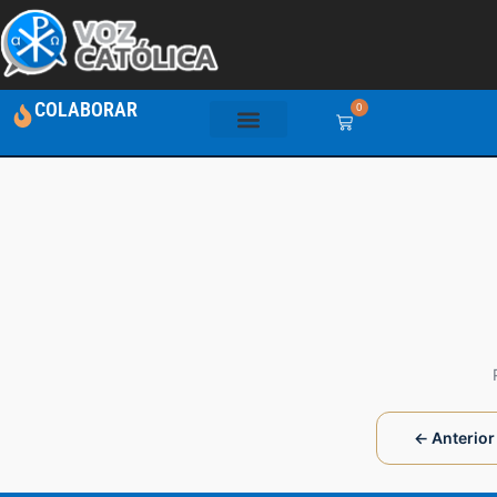
COLABORAR
0
← Anterior