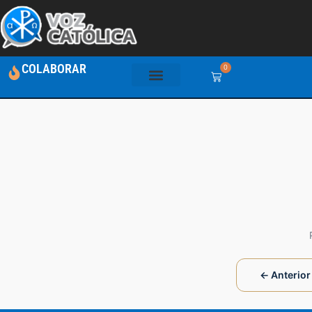
COLABORAR
0
← Anterior