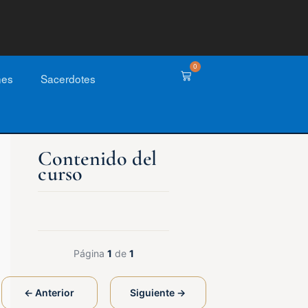
0
nes
Sacerdotes
Página
1
de
1
← Anterior
Siguiente →