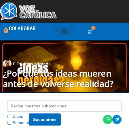
COLABORAR
0
P. Rodrigo Miranda
¿Por qué tus ideas mueren
antes de volverse realidad?
Diario
Suscribirme
Semanal