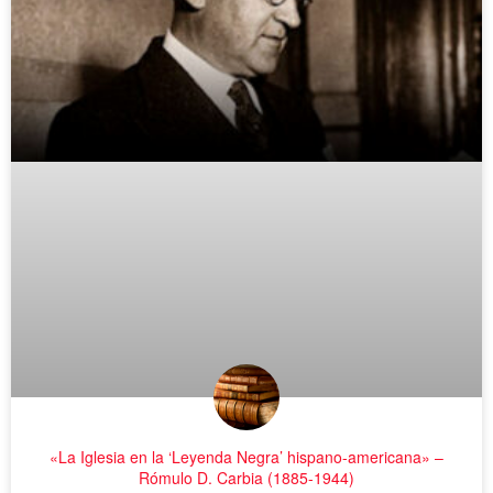
«La Iglesia en la ‘Leyenda Negra’ hispano-americana» –
Rómulo D. Carbia (1885-1944)