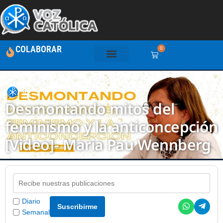
COLABORAR
0
VC
Desmontando mitos del
feminismo y la anticoncepción
[Video]- Maria Pau Wennberg
Diario
Suscribirme
Semanal