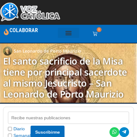
COLABORAR
0
San Leonardo de Porto Maurizio
El santo sacrificio de la Misa
tiene por principal sacerdote
al mismo Jesucristo – San
Leonardo de Porto Maurizio
Diario
Suscribirme
Semanal