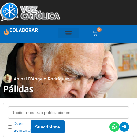
COLABORAR
0
Aníbal D’Angelo Rodríguez
Pálidas
Diario
Suscribirme
Semanal