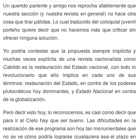
Un querido pariente y amigo nos reprocha afablemente que
nuestra sección (y nuestra revista en general) no hace otra
cosa que tirar pálidas. Lo cual traducido del coloquial juve­nil
porteño quiere decir que no hace­mos más que criticar sin
ofrecer nin­guna solución.
Yo podría contestar que la pro­puesta siempre implícita y
muchas veces explícita de una revista nacio­nalista como
Cabildo
es la restaura­ción del Estado nacional, con todo lo
revolucionario que ello implica en ca­da uno de sus
términos: restauración del Estado, en contra de los poderes
plutocráticos hoy dominantes, y
Es­tado
Nacional
en contra
de la globalización.
Pero decir esto hoy, lo reconoce­mos, es casi como decir que
para ir al Cielo hay que ser bueno. Las difi­cultades en la
realización de ese pro­grama son hoy tan monumentales que
no se ve cómo podría lograrse (cualquiera sea el plazo en