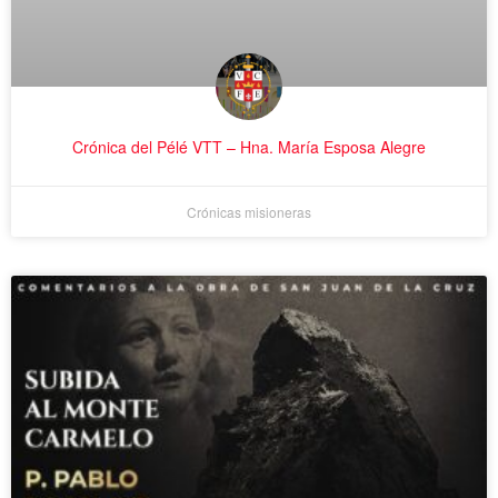
Crónica del Pélé VTT – Hna. María Esposa Alegre
Crónicas misioneras