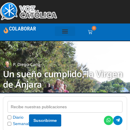
COLABORAR
0
P. Diego Cano
Un sueño cumplido, la Virgen
de Ánjara
Diario
Suscribirme
Semanal