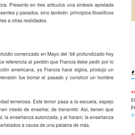
ora. Presento en tres artículos una síntesis apretada
resentes y pasados, sino también principios filosóficos
les a otras realidades.
icidio
comenzado en Mayo del ’68 profundizado hoy
ce referencia al perdón que Francia debe pedir por lo
ción americana, ya Francia hace siglos, produjo un
etensión fue borrar el pasado y construir un hombre
A
E
edad temerosa. Este temor pasa a la escuela, espejo
J
nen miedo de enseñar, de transmitir. Asi, tienen que
al,
la enseñanza autorizada, y el
haram,
la enseñanza
 señalados a causa de una palabra de más.
V