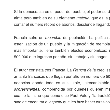
Si la democracia es el poder del pueblo, el poder se 
alma pero también de su elemento
material
que es la p
contar el número récord de abortos, desciende llegando 
Francia sufre un
recambio
de población. La política 
esterilización de un pueblo y la migración de reempl
más importante, tiene también efectos económico
500.000 que ingresan por año, sin trabajo y sin hogar.
El autor constata tres Francia. La
Francia de la
creolis
antanio francesas que llegan por año en numero de 5
negocios donde todo es sustituible, intercambiabl
sobrevivientes,
comprendida por quienes quieren man
cuanto tal, sino que como dice Paul Valery “la tradic
sino de encontrar el
espíritu
que les hizo hacer otras co