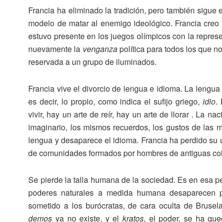
Francia ha eliminado la tradición, pero también sigue 
modelo de matar al enemigo ideológico. Francia creo l
estuvo presente en los juegos olímpicos con la represe
nuevamente la
venganza
política para todos los que no
reservada a un grupo de iluminados.
Francia vive el divorcio de lengua e idioma. La lengua 
es decir, lo propio, como indica el sufijo griego,
idio
.
vivir, hay un arte de reír, hay un arte de llorar . La n
imaginario, los mismos recuerdos, los gustos de las m
lengua y desaparece el idioma. Francia ha perdido su 
de comunidades formados por hombres de antiguas col
Se pierde la talla humana de la sociedad. Es en esa 
poderes naturales a medida humana desaparecen pa
sometido a los burócratas, de cara oculta de Brusel
demos
ya no existe, y el
kratos
, el poder, se ha que