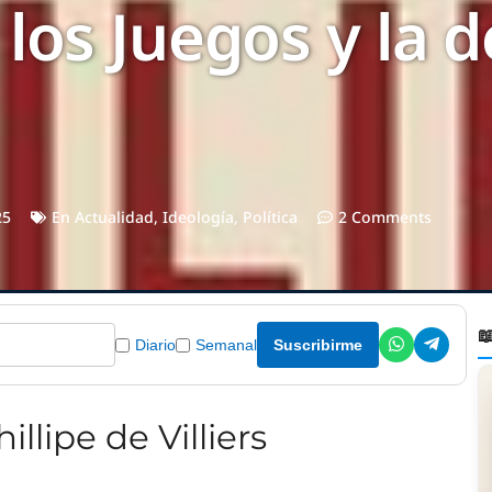
 los Juegos y la 
25
En
Actualidad
,
Ideología
,
Política
2 Comments

Diario
Semanal
Suscribirme
illipe de Villiers