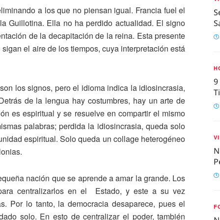
eliminando a los que no piensan igual. Francia fuel el
S
a Guillotina. Ella no ha perdido actualidad. El signo
S
ntación de la decapitación de la reina. Esta presente
 sigan el aire de los tiempos, cuya interpretación está
H
9
son los signos, pero el idioma indica la idiosincrasia,
T
 Detrás de la lengua hay costumbres, hay un arte de
ación es espiritual y se resuelve en compartir el mismo
ismas palabras; perdida la idiosincrasia, queda solo
unidad espiritual. Solo queda un collage heterogéneo
V
N
onias.
P
pequeña nación que se aprende a amar la grande. Los
ra centralizarlos en el Estado, y este a su vez
as. Por lo tanto, la democracia desaparece, pues el
F
dado solo. En esto de centralizar el poder, también
N