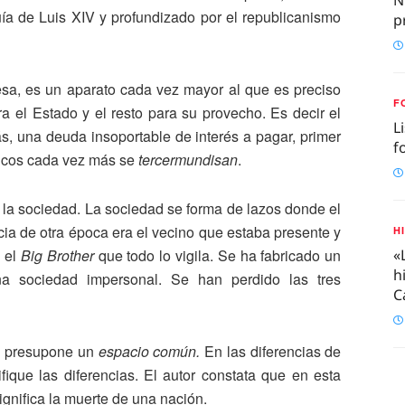
ía de Luis XIV y profundizado por el republicanismo
p
esa, es un aparato cada vez mayor al que es preciso
F
ra el Estado y el resto para su provecho. Es decir el
L
, una deuda insoportable de interés a pagar, primer
f
blicos cada vez más se
tercermundisan
.
r la sociedad. La sociedad se forma de lazos donde el
ncia de otra época era el vecino que estaba presente y
H
«
 el
Big Brother
que todo lo vigila. Se ha fabricado un
h
 una sociedad impersonal. Se han perdido las tres
C
ia presupone un
espacio común.
En las diferencias de
fique las diferencias. El autor constata que en esta
significa la muerte de una nación.