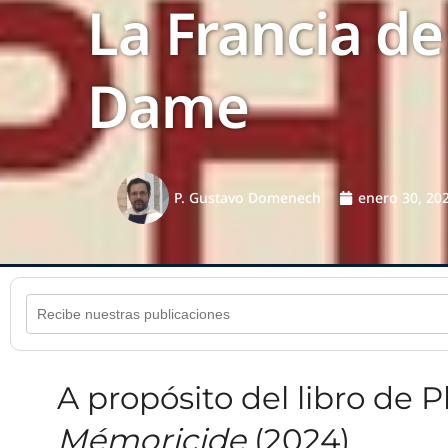
La Francia de
Dame
P. Gustavo Domenech
enero 30, 20
A propósito del libro de Ph
Mémoricide
(2024)