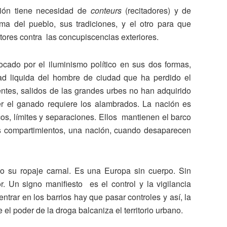
ación tiene necesidad de
conteurs
(recitadores) y de
ma del pueblo, sus tradiciones, y el otro para que
ectores contra las concupiscencias exteriores.
vocado por el iluminismo político en sus dos formas,
idad liquida del hombre de ciudad que ha perdido el
igentes, salidos de las grandes urbes no han adquirido
 el ganado requiere los alambrados. La nación es
os, límites y separaciones. Ellos mantienen el barco
s compartimientos, una nación, cuando desaparecen
o su ropaje carnal. Es una Europa sin cuerpo. Sin
or. Un signo manifiesto es el control y la vigilancia
ntrar en los barrios hay que pasar controles y así, la
l poder de la droga balcaniza el territorio urbano.