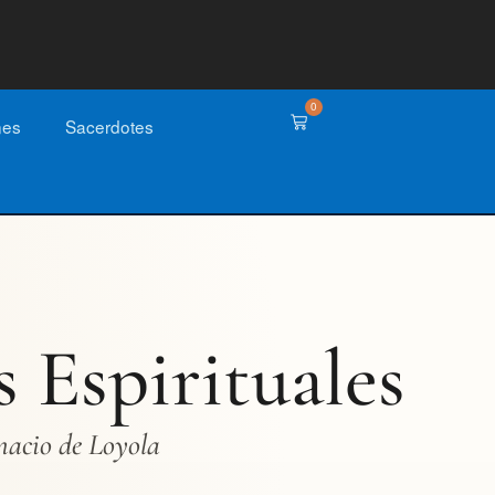
0
nes
Sacerdotes
s Espirituales
nacio de Loyola