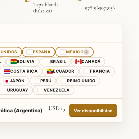
Tapa blanda
9781965073056
(Rústica)
 UNIDOS
ESPAÑA
MÉXICO
2
A
BOLIVIA
BRASIL
CANADÁ
COSTA RICA
ECUADOR
FRANCIA
JAPÓN
PERÚ
REINO UNIDO
URUGUAY
VENEZUELA
USD 15
ólica (Argentina)
Ver disponibilidad