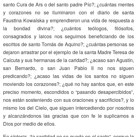
santo Cura de Ars o del santo padre Pío?; ¿cuántas mentes
y corazones no se iluminaron con el diario de santa
Faustina Kowalska y emprendieron una vida de respuesta a
la bondad divina?; ¿cuántos teólogos, filósofos,
consagrados y laicos nos seguimos beneficiando de los
escritos de santo Tomás de Aquino?; ¿cuántas personas se
dejaron arrastrar por el ejemplo de la santa Madre Teresa de
Calcuta y sus hermanas de la caridad?; ¿acaso san Agustín,
san Bernardo, o san Juan Pablo II no nos siguen
predicando?; ¿acaso las vidas de los santos no siguen
moviendo los corazones?; ¿qué no hay santos que, en este
preciso momento, escondidos o “pasando desapercibidos”,
nos están sosteniendo con sus oraciones y sacrificios?, y lo
mismo los del Cielo, que siguen intercediendo por nosotros
y alcanzándonos las gracias que con fe le suplicamos a
Dios por medio de ellos.
En síntesis, “la santidad no se queda en el santo”, porque la