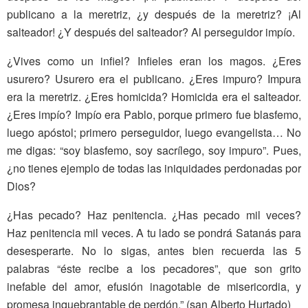
publicano a la meretriz, ¿y después de la meretriz? ¡Al
salteador! ¿Y después del salteador? Al perseguidor impío.
¿Vives como un infiel? Infieles eran los magos. ¿Eres
usurero? Usurero era el publicano. ¿Eres impuro? Impura
era la meretriz. ¿Eres homicida? Homicida era el salteador.
¿Eres impío? Impío era Pablo, porque primero fue blasfemo,
luego apóstol; primero perseguidor, luego evangelista… No
me digas: “soy blasfemo, soy sacrílego, soy impuro”. Pues,
¿no tienes ejemplo de todas las iniquidades perdonadas por
Dios?
¿Has pecado? Haz penitencia. ¿Has pecado mil veces?
Haz penitencia mil veces. A tu lado se pondrá Satanás para
desesperarte. No lo sigas, antes bien recuerda las 5
palabras “éste recibe a los pecadores”, que son grito
inefable del amor, efusión inagotable de misericordia, y
promesa inquebrantable de perdón.” (san Alberto Hurtado)