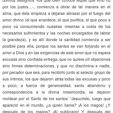
divinos designios -los que bien conoce Aquel que vino no
por los justos…-, comienza a obrar de tal manera en el
alma, que ésta empieza a dejarse abrasar por el fuego del
amor divino (el que enardece, el que purifica, el que poco a
poco va consumiendo nuestras miserias a costa de los
necesarios sufrimientos y las noches encargados de labrar
la grandeza), y es allí donde la santidad comienza a ser
posible para ella, porque los santos se van forjando en el
amor a Dios y en las exigencias de este amor que no espera
excusas sino confiada entrega, que no quiere oír objeciones
sino firmes determinaciones, y que no discrimina a nadie,
por pecador que sea, para recibirlo junto al selecto grupo de
sus íntimos, los que dejaron atrás todas las excusas y poco
a poco, a fuerza de generosidad, santo abandono y
correspondencia a la divina misericordia, se dejaron
moldear por el Santo de los santos: “Jesucristo, luego que
apareció en el mundo, ¿a quién llama? ¡A los magos! ¿Y
después de los magos? ¡Al publicano! Y después del