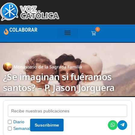
COLABORAR
0
Monasterio de la Sagrada Familia
¿Se imaginan si fuéramos
santos? – P. Jason Jorquera
Diario
Suscribirme
Semanal