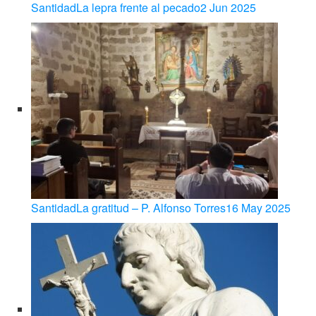
Santidad
La lepra frente al pecado
2 Jun 2025
Santidad
La gratitud – P. Alfonso Torres
16 May 2025