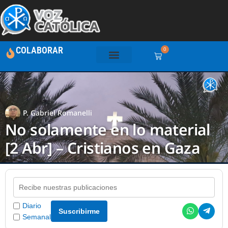
COLABORAR
0
P. Gabriel Romanelli
No solamente en lo material
[2 Abr] – Cristianos en Gaza
Diario
Suscribirme
Semanal