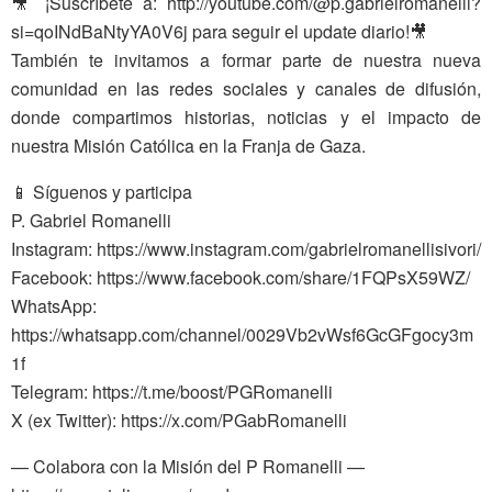
🎥 ¡Suscríbete a: http://youtube.com/@p.gabrielromanelli?
si=qoINdBaNtyYA0V6j para seguir el update diario!🎥
También te invitamos a formar parte de nuestra nueva
comunidad en las redes sociales y canales de difusión,
donde compartimos historias, noticias y el impacto de
nuestra Misión Católica en la Franja de Gaza.
📱 Síguenos y participa
P. Gabriel Romanelli
Instagram: https://www.instagram.com/gabrielromanellisivori/
Facebook: https://www.facebook.com/share/1FQPsX59WZ/
WhatsApp:
https://whatsapp.com/channel/0029Vb2vWsf6GcGFgocy3m
1f
Telegram: https://t.me/boost/PGRomanelli
X (ex Twitter): https://x.com/PGabRomanelli
— Colabora con la Misión del P Romanelli —