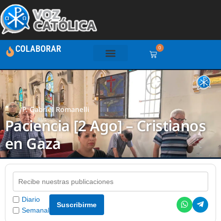
COLABORAR
0
P. Gabriel Romanelli
Paciencia [2 Ago] – Cristianos
en Gaza
Diario
Suscribirme
Semanal