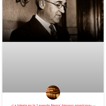
«La Iglesia en la ‘Leyenda Negra’ hispano-americana» –