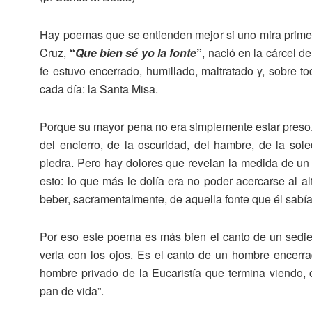
Hay poemas que se entienden mejor si uno mira primer
Cruz,
“
Que bien sé yo la fonte
”
, nació en la cárcel d
fe estuvo encerrado, humillado, maltratado y, sobre t
cada día: la Santa Misa.
Porque su mayor pena no era simplemente estar preso. A
del encierro, de la oscuridad, del hambre, de la sol
piedra. Pero hay dolores que revelan la medida de un
esto: lo que más le dolía era no poder acercarse al a
beber, sacramentalmente, de aquella fonte que él sab
Por eso este poema es más bien el canto de un sedi
verla con los ojos. Es el canto de un hombre encerr
hombre privado de la Eucaristía que termina viendo,
pan de vida”.