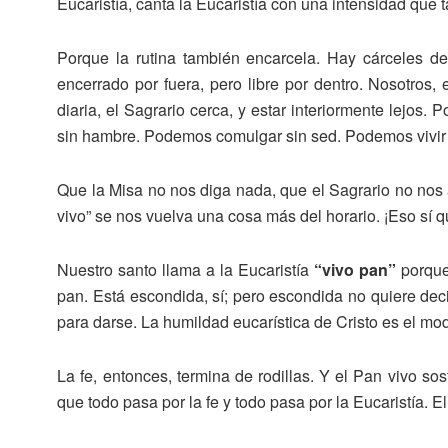
Eucaristía, canta la Eucaristía con una intensidad que t
Porque la rutina también encarcela. Hay cárceles d
encerrado por fuera, pero libre por dentro. Nosotros,
diaria, el Sagrario cerca, y estar interiormente lejos
sin hambre. Podemos comulgar sin sed. Podemos vivir al
Que la Misa no nos diga nada, que el Sagrario no nos
vivo” se nos vuelva una cosa más del horario. ¡Eso sí 
Nuestro santo llama a la Eucaristía
“vivo pan”
porque 
pan. Está escondida, sí; pero escondida no quiere dec
para darse. La humildad eucarística de Cristo es el m
La fe, entonces, termina de rodillas. Y el Pan vivo s
que todo pasa por la fe y todo pasa por la Eucaristía.