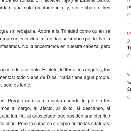
p
nidad, una sola omnipotencia, y, sin embargo, tres
ología sin rebajarla. Adora a la Trinidad como quien se
H
porque en esta vida la Trinidad se conoce por fe. No la
2
nfesamos. No la encerramos en nuestra cabeza, pero
T
ede de esa fonte. El cielo, la tierra, los ángeles, los
V
ramentos: todo viene de Dios. Nada tiene agua propia.
S
s solo es fonte.
S
rías. Porque uno sufre mucho cuando le pide a las
mos al cargo, al afecto, al éxito, al descanso, al
, a la familia, al apostolado, que nos den una plenitud
 ellas. Pero la culpa no siempre es de las criaturas.
n cántaro y le exigimos que fuera manantial eterno.