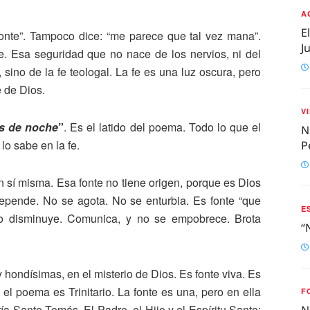
A
E
onte”. Tampoco dice: “me parece que tal vez mana”.
J
te. Esa seguridad que no nace de los nervios, ni del
 sino de la fe teologal. La fe es una luz oscura, pero
e de Dios.
V
s de noche
”
. Es el latido del poema. Todo lo que el
N
lo sabe en la fe.
P
n sí misma. Esa fonte no tiene origen, porque es Dios
depende. No se agota. No se enturbia. Es fonte “que
E
no disminuye. Comunica, y no se empobrece. Brota
“
y hondísimas, en el misterio de Dios. Es fonte viva. Es
el poema es Trinitario. La fonte es una, pero en ella
F
a Santo Tomás. El Padre, el Hijo y el Espíritu Santo:
N