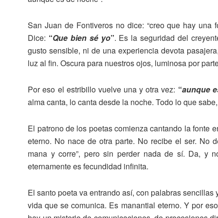
San Juan de Fontiveros no dice: “creo que hay una f
Dice:
“
Que bien sé yo
”
. Es la seguridad del creyen
gusto sensible, ni de una experiencia devota pasajera,
luz al fin. Oscura para nuestros ojos, luminosa por part
Por eso el estribillo vuelve una y otra vez:
“
aunque e
alma canta, lo canta desde la noche. Todo lo que sabe, 
El patrono de los poetas comienza cantando la fonte e
eterno. No nace de otra parte. No recibe el ser. No 
mana y corre”, pero sin perder nada de sí. Da, y 
eternamente es fecundidad infinita.
El santo poeta va entrando así, con palabras sencillas 
vida que se comunica. Es manantial eterno. Y por eso 
hay un misterio de comunicaciones, de procesiones dirí