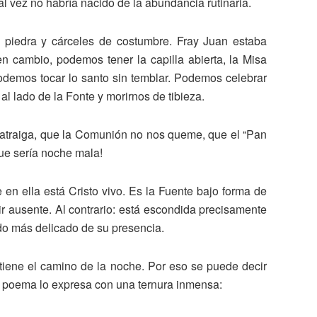
al vez no habría nacido de la abundancia rutinaria.
e piedra y cárceles de costumbre. Fray Juan estaba
 en cambio, podemos tener la capilla abierta, la Misa
. Podemos tocar lo santo sin temblar. Podemos celebrar
 lado de la Fonte y morirnos de tibieza.
 atraiga, que la Comunión no nos queme, que el “Pan
que sería noche mala!
en ella está Cristo vivo. Es la Fuente bajo forma de
ir ausente. Al contrario: está escondida precisamente
odo más delicado de su presencia.
ostiene el camino de la noche. Por eso se puede decir
 El poema lo expresa con una ternura inmensa: