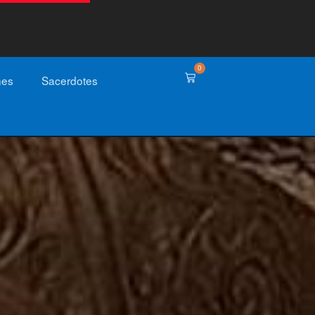
0
nes
Sacerdotes