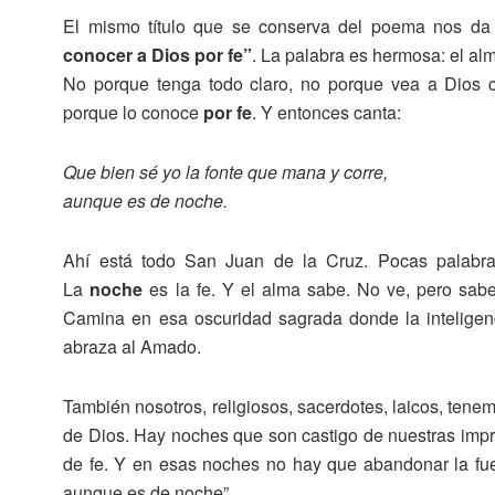
El mismo título que se conserva del poema nos da
conocer a Dios por fe”
. La palabra es hermosa: el alm
No porque tenga todo claro, no porque vea a Dios 
porque lo conoce
por fe
. Y entonces canta:
Que bien sé yo la fonte que mana y corre,
aunque es de noche.
Ahí está todo San Juan de la Cruz. Pocas palabra
La
noche
es la fe. Y el alma sabe. No ve, pero sab
Camina en esa oscuridad sagrada donde la inteligenci
abraza al Amado.
También nosotros, religiosos, sacerdotes, laicos, ten
de Dios. Hay noches que son castigo de nuestras impr
de fe. Y en esas noches no hay que abandonar la fue
aunque es de noche”.