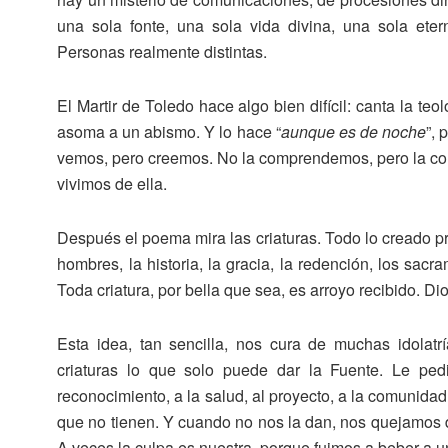
una sola fonte, una sola vida divina, una sola eter
Personas realmente distintas.
El Martir de Toledo hace algo bien difícil: canta la te
asoma a un abismo. Y lo hace “
aunque es de noche
”, 
vemos, pero creemos. No la comprendemos, pero la co
vivimos de ella.
Después el poema mira las criaturas. Todo lo creado proc
hombres, la historia, la gracia, la redención, los sac
Toda criatura, por bella que sea, es arroyo recibido. Dio
Esta idea, tan sencilla, nos cura de muchas idolat
criaturas lo que solo puede dar la Fuente. Le pedi
reconocimiento, a la salud, al proyecto, a la comunidad
que no tienen. Y cuando no nos la dan, nos quejamos de
A veces la culpa es nuestra, porque fuimos a beber a u