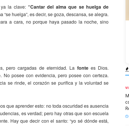
 ya la clave:
“Cantar del alma que se huelga de
a “se huelga”, es decir, se goza, descansa, se alegra.
cara a cara, no porque haya pasado la noche, sino
s, pero cargadas de eternidad. La
fonte
es Dios.
e. No posee con evidencia, pero posee con certeza.
a se rinde, el corazón se purifica y la voluntad se
V
M
c
emos que aprender esto: no toda oscuridad es ausencia
R
udencias, es verdad; pero hay otras que son escuela
nte. Hay que decir con el santo: “yo sé dónde está,