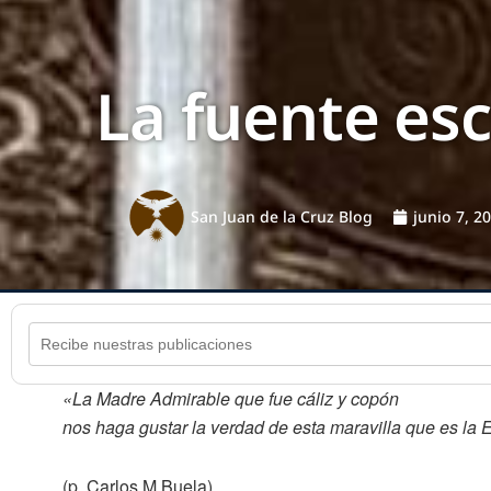
La fuente esc
San Juan de la Cruz Blog
junio 7, 2
«La Madre Admirable que fue cáliz y copón
nos haga gustar la verdad de esta maravilla que es la E
(p. Carlos M Buela)