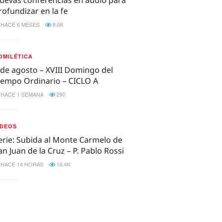
rofundizar en la fe
HACE 6 MESES
8.6K
OMILÉTICA
 de agosto – XVIII Domingo del
iempo Ordinario – CICLO A
HACE 1 SEMANA
290
IDEOS
erie: Subida al Monte Carmelo de
an Juan de la Cruz – P. Pablo Rossi
HACE 14 HORAS
16.4K