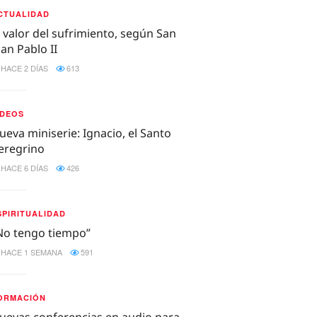
CTUALIDAD
l valor del sufrimiento, según San
uan Pablo II
HACE 2 DÍAS
613
IDEOS
ueva miniserie: Ignacio, el Santo
eregrino
HACE 6 DÍAS
426
SPIRITUALIDAD
No tengo tiempo”
HACE 1 SEMANA
591
ORMACIÓN
uevas conferencias en audio para