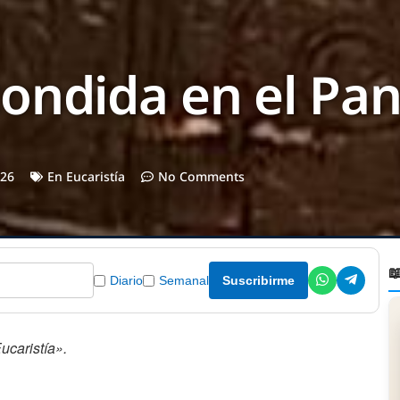
ondida en el Pan
026
En
Eucaristía
No Comments

Diario
Semanal
Suscribirme
ucaristía».