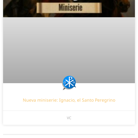
Nueva miniserie: Ignacio, el Santo Peregrino
VC