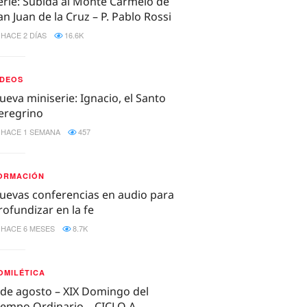
erie: Subida al Monte Carmelo de
an Juan de la Cruz – P. Pablo Rossi
HACE 2 DÍAS
16.6K
IDEOS
ueva miniserie: Ignacio, el Santo
eregrino
HACE 1 SEMANA
457
ORMACIÓN
uevas conferencias en audio para
rofundizar en la fe
HACE 6 MESES
8.7K
OMILÉTICA
 de agosto – XIX Domingo del
iempo Ordinario – CICLO A