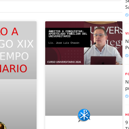
S
S
V
N
P
F
N
p
H
9
T