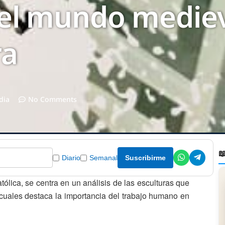
 el mundo medieva
ra
dia
No Comments

Diario
Semanal
Suscribirme
ólica, se centra en un análisis de las esculturas que
 cuales destaca la importancia del trabajo humano en