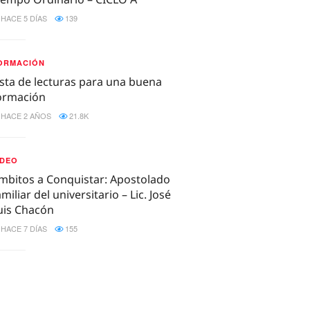
HACE 5 DÍAS
139
ORMACIÓN
ista de lecturas para una buena
ormación
HACE 2 AÑOS
21.8K
IDEO
mbitos a Conquistar: Apostolado
amiliar del universitario – Lic. José
uis Chacón
HACE 7 DÍAS
155