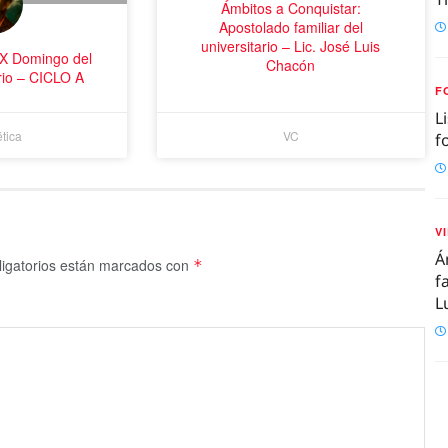
Ámbitos a Conquistar:
Apostolado familiar del
universitario – Lic. José Luis
IX Domingo del
Chacón
rio – CICLO A
F
L
tica
VC
f
V
Á
igatorios están marcados con
*
f
L