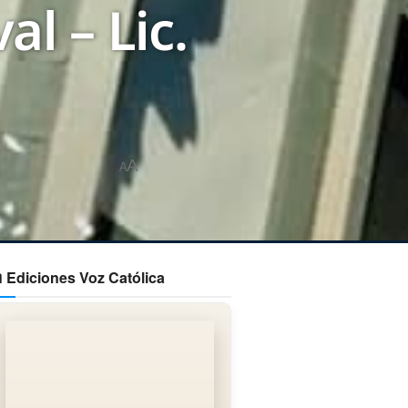
l – Lic.
A
A
 Ediciones Voz Católica