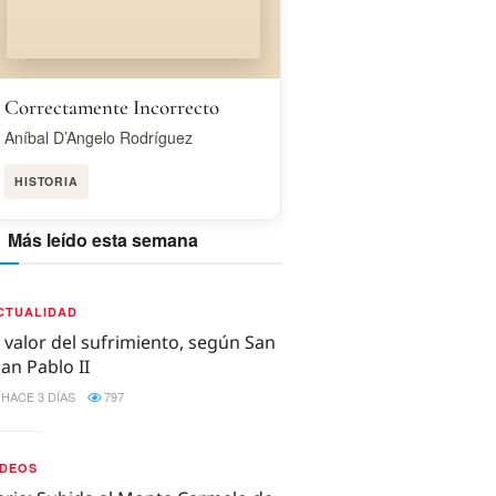
Correctamente Incorrecto
Aníbal D’Angelo Rodríguez
HISTORIA
Más leído esta semana
CTUALIDAD
l valor del sufrimiento, según San
uan Pablo II
HACE 3 DÍAS
797
IDEOS