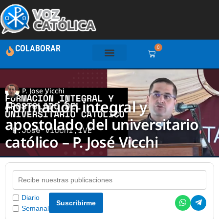
COLABORAR
0
P. Jose Vicchi
Formación integral y
apostolado del universitario
católico – P. José Vicchi
Diario
Suscribirme
Semanal