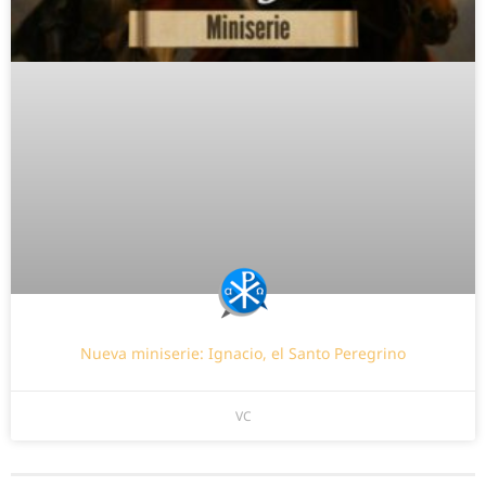
Nueva miniserie: Ignacio, el Santo Peregrino
VC