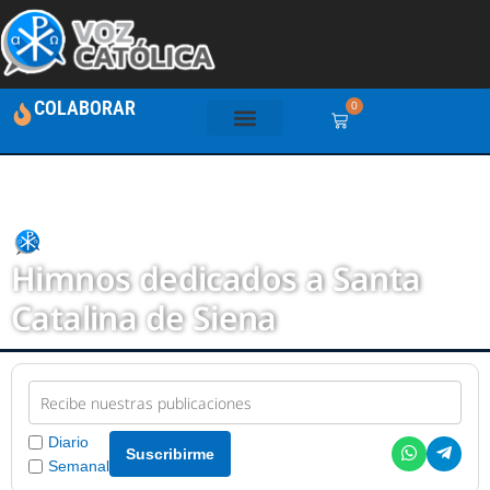
COLABORAR
0
VC
Himnos dedicados a Santa
Catalina de Siena
Diario
Suscribirme
Semanal