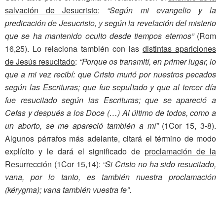
salvación de Jesucristo
:
“Según mi evangelio y la
predicación de Jesucristo, y según la revelación del misterio
que se ha mantenido oculto desde tiempos eternos”
(Rom
16,25). Lo relaciona también con las
distintas apariciones
de Jesús resucitado
:
“Porque os transmití, en primer lugar, lo
que a mi vez recibí: que Cristo murió por nuestros pecados
según las Escrituras; que fue sepultado y que al tercer día
fue resucitado según las Escrituras; que se apareció a
Cefas y después a los Doce (…) Al último de todos, como a
un aborto, se me apareció también a mí”
(1Cor 15, 3-8).
Algunos párrafos más adelante, citará el término de modo
explícito y le dará el significado de
proclamación de la
Resurrección
(1Cor 15,14):
“Si Cristo no ha sido resucitado,
vana, por lo tanto, es también nuestra proclamación
(kérygma); vana también vuestra fe”
.