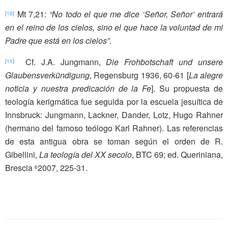
Mt 7,21:
“No todo el que me dice ‘Señor, Señor’ entrará
[10]
en el reino de los cielos, sino el que hace la voluntad de mi
Padre que está en los cielos”.
Cf. J.A. Jungmann,
Die Frohbotschaft und unsere
[11]
Glaubensverkündigung
, Regensburg 1936, 60-61 [
La alegre
noticia y nuestra predicación de la Fe
]. Su propuesta de
teología kerigmática fue seguida por la escuela jesuítica de
Innsbruck: Jungmann, Lackner, Dander, Lotz, Hugo Rahner
(hermano del famoso teólogo Karl Rahner). Las referencias
de esta antigua obra se toman según el orden de R.
Gibellini,
La teología del XX secolo
, BTC 69; ed. Queriniana,
Brescia
2007, 225-31.
6