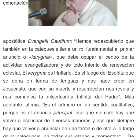
exhortación
apostólica
Evangelii Gaudium
: “Hemos redescubierto que
también en la catequesis tiene un rol fundamental el primer
anuncio o «
kerygma
», que debe ocupar el centro de la
actividad evangelizadora y de todo intento de renovación
eclesial. El
kerygma
es trinitario. Es el fuego del Espíritu que
se dona en forma de lenguas y nos hace creer en
Jesucristo, que con su muerte y resurrección nos revela y
nos co­munica la misericordia infinita del Padre”. Más
adelante, afirma: “Es el primero en un sentido cualitativo,
porque es el anuncio
principal
, ese que siempre hay que
volver a escuchar de di­versas maneras y ese que siempre
hay que volver a anunciar de una forma o de otra a lo largo
de la catequesis, en todas sus etapas y momentos”.
De
[8]