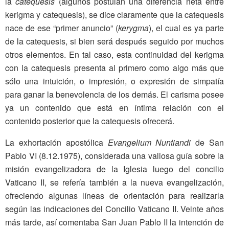
la
catequesis
(algunos postulan una diferencia neta entre
kerigma y catequesis), se dice claramente que la catequesis
nace de ese “primer anuncio” (
kerygma
), el cual es ya parte
de la catequesis, si bien será después seguido por muchos
otros elementos. En tal caso, esta continuidad del kerigma
con la catequesis presenta al primero como algo más que
sólo una intuición, o impresión, o expresión de simpatía
para ganar la benevolencia de los demás. El carisma posee
ya un contenido que está en íntima relación con el
contenido posterior que la catequesis ofrecerá.
La exhortación apostólica
Evangelium Nuntiandi
de San
Pablo VI (8.12.1975), considerada una valiosa guía sobre la
misión evangelizadora de la Iglesia luego del concilio
Vaticano II, se refería también a la nueva evangelización,
ofreciendo algunas líneas de orientación para realizarla
según las indicaciones del Concilio Vaticano II. Veinte años
más tarde, así comentaba San Juan Pablo II la intención de