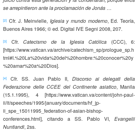
se arrepintieron ante la proclamación de Jonás
…
Cfr. J. Meinvielle,
Iglesia y mundo moderno
, Ed. Teoría,
[2]
Buenos Aires 1966; © ed. Digital IVE Segni 2008, 207.
Cfr.
Catecismo de la Iglesia Católica
(CCC), 6:
[3]
[https://www.vatican.va/archive/catechism_sp/prologue_sp.h
tml#I.%20La%20vida%20del%20hombre:%20conocer%20y
%20amar%20a%20Dios].
Cfr. SS. Juan Pablo II,
Discorso ai delegati della
[4]
Federazione delle CCEE del Continente asiatico
, Manila
(15.1.1995), 4 [https://www.vatican.va/content/john-paul-
ii/it/speeches/1995/january/documents/hf_jp-
ii_spe_15011995_federation-of-asian-bishop-
conferences.html], citando a SS. Pablo VI,
Evangelii
Nuntiandi
, 2ss.