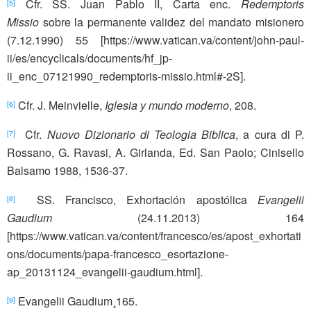
Cfr. SS. Juan Pablo II, Carta enc.
Redemptoris
[5]
Missio
sobre la permanente validez del mandato misionero
(7.12.1990) 55 [https://www.vatican.va/content/john-paul-
ii/es/encyclicals/documents/hf_jp-
ii_enc_07121990_redemptoris-missio.html#-2S].
Cfr. J. Meinvielle,
Iglesia y mundo moderno
, 208.
[6]
Cfr.
Nuovo Dizionario di Teologia Biblica
, a cura di P.
[7]
Rossano, G. Ravasi, A. Girlanda, Ed. San Paolo; Cinisello
Balsamo 1988, 1536-37.
SS. Francisco, Exhortación apostólica
Evangelii
[8]
Gaudium
(24.11.2013) 164
[https://www.vatican.va/content/francesco/es/apost_exhortati
ons/documents/papa-francesco_esortazione-
ap_20131124_evangelii-gaudium.html].
Evangelii Gaudium¸165.
[9]