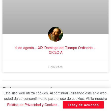
9 de agosto – XIX Domingo del Tiempo Ordinario –
CICLO A
Homilética
Deja un comentario
Este sitio web utiliza cookies. Al continuar utilizando este sitio web,
usted da su consentimiento para el uso de cookies. Visita nuestra
Tu dirección de correo electrónico no será publicada.
Los campos
obligatorios están marcados con
*
Política de Privacidad y Cookies
.
Estoy de acuerdo