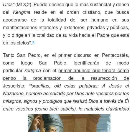
Dios”
(Mt 3,2). Puede decirse que lo más sustancial y denso
del
Kerigma
reside en el orden cristiano, que busca
apoderarse de la totalidad del ser humano en sus
manifestaciones interiores y exteriores, privadas y públicas,
y lo dirige en la totalidad de su vida hacia el Padre que está
en los cielos”.
[2]
Tanto San Pedro, en el primer discurso en Pentecostés,
como luego San Pablo, identificarán de modo
particular
kerigma
con el
primer anuncio que tendrá como
centro la proclamación de la resurrección de
Jesucristo
:
“Israelitas, oíd estas palabras: A Jesús el
Nazareno, hombre acreditado por Dios ante vosotros por los
milagros, signos y prodigios que realizó Dios a través de Él
entre vosotros (como bien sabéis), lo matasteis clavándolo