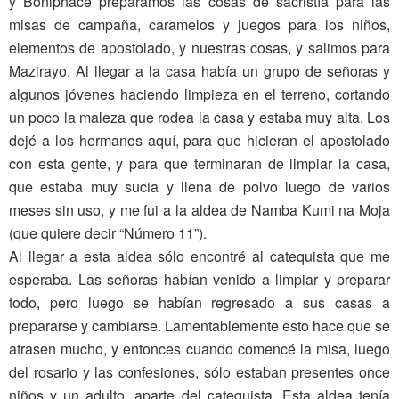
y Boniphace preparamos las cosas de sacristía para las
misas de campaña, caramelos y juegos para los niños,
elementos de apostolado, y nuestras cosas, y salimos para
Mazirayo. Al llegar a la casa había un grupo de señoras y
algunos jóvenes haciendo limpieza en el terreno, cortando
un poco la maleza que rodea la casa y estaba muy alta. Los
dejé a los hermanos aquí, para que hicieran el apostolado
con esta gente, y para que terminaran de limpiar la casa,
que estaba muy sucia y llena de polvo luego de varios
meses sin uso, y me fui a la aldea de Namba Kumi na Moja
(que quiere decir “Número 11”).
Al llegar a esta aldea sólo encontré al catequista que me
esperaba. Las señoras habían venido a limpiar y preparar
todo, pero luego se habían regresado a sus casas a
prepararse y cambiarse. Lamentablemente esto hace que se
atrasen mucho, y entonces cuando comencé la misa, luego
del rosario y las confesiones, sólo estaban presentes once
niños y un adulto, aparte del catequista. Esta aldea tenía