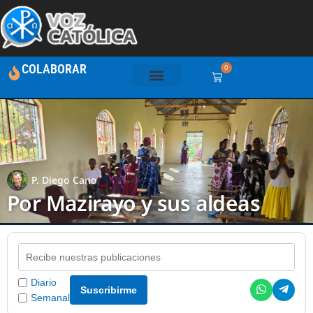
COLABORAR
0
P. Diego Cano
Por Mazirayo y sus aldeas
Diario
Suscribirme
Semanal