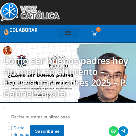
COLABORAR
0
P. Gabriel Zapata
Cómo ser buenos padres hoy
sin morir en el intento –
Escuela para padres 2025 – P.
Gabriel Zapata
Diario
Suscribirme
Semanal