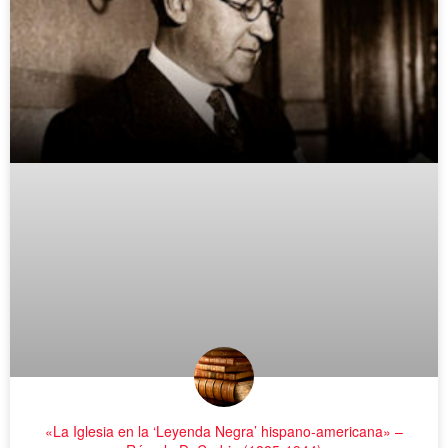
«La Iglesia en la ‘Leyenda Negra’ hispano-americana» –