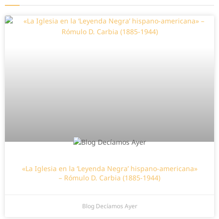
«La Iglesia en la ‘Leyenda Negra’ hispano-americana»
– Rómulo D. Carbia (1885-1944)
Blog Decíamos Ayer