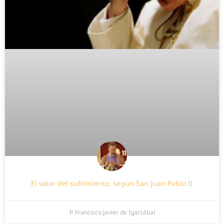
El valor del sufrimiento, según San Juan Pablo II
P. Francisco Javier de Igarzábal