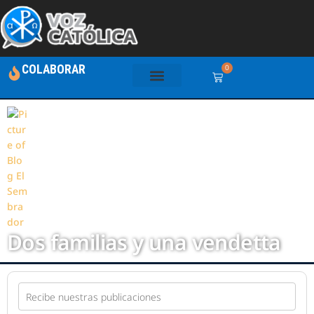
COLABORAR
0
Blog El Sembrador
Dos familias y una vendetta