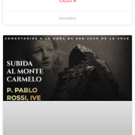
CICLO A
Homilética