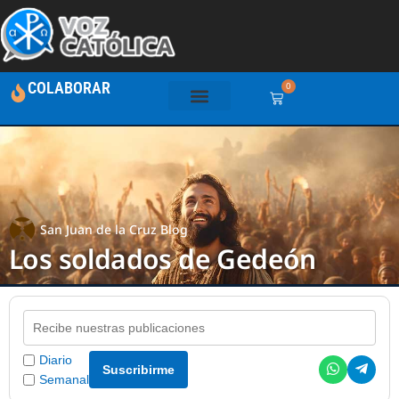
COLABORAR
0
San Juan de la Cruz Blog
Los soldados de Gedeón
Diario
Suscribirme
Semanal