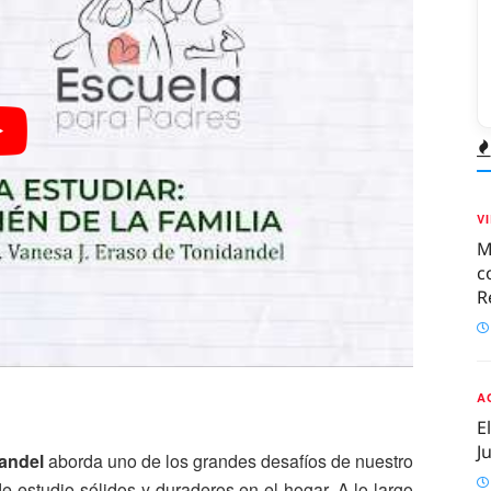
V
M
c
R
A
E
J
dandel
aborda uno de los grandes desafíos de nuestro
de estudio sólidos y duraderos en el hogar. A lo largo