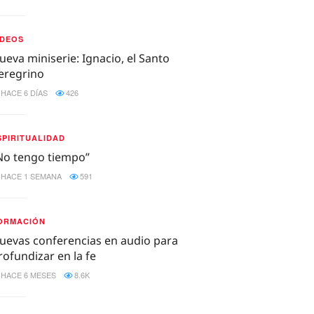
IDEOS
ueva miniserie: Ignacio, el Santo
eregrino
HACE 6 DÍAS
426
SPIRITUALIDAD
No tengo tiempo”
HACE 1 SEMANA
591
ORMACIÓN
uevas conferencias en audio para
rofundizar en la fe
HACE 6 MESES
8.6K