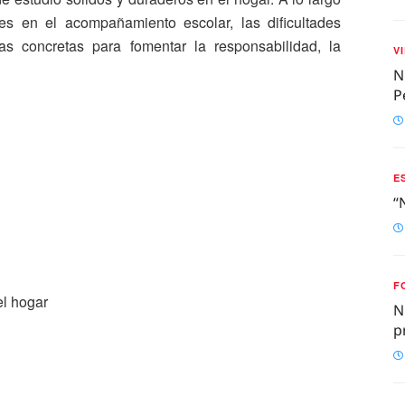
res en el acompañamiento escolar, las dificultades
s concretas para fomentar la responsabilidad, la
V
N
P
E
“
F
el hogar
N
p