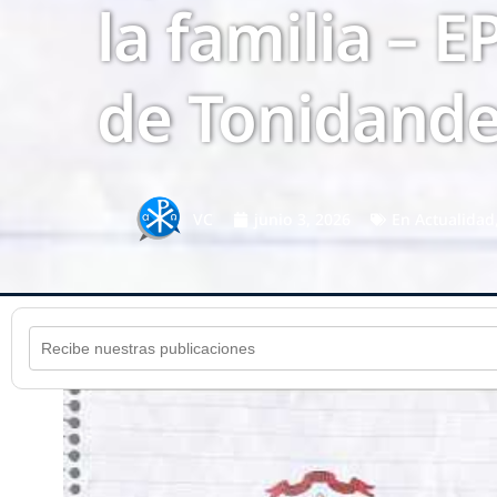
la familia – E
de Tonidande
VC
junio 3, 2026
En
Actualidad