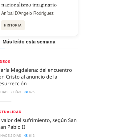
nacionalismo imaginario
Aníbal D’Angelo Rodríguez
HISTORIA
Más leído esta semana
IDEOS
aría Magdalena: del encuentro
on Cristo al anuncio de la
esurrección
HACE 7 DÍAS
675
CTUALIDAD
l valor del sufrimiento, según San
uan Pablo II
HACE 2 DÍAS
612