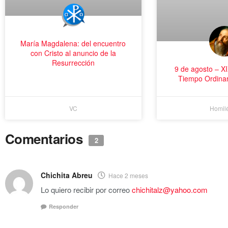
María Magdalena: del encuentro
con Cristo al anuncio de la
Resurrección
9 de agosto – X
Tiempo Ordina
VC
Homilé
Comentarios
2
Chichita Abreu
Hace 2 meses
Lo quiero recibir por correo
chichitalz@yahoo.com
Responder