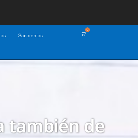
0
nes
Sacerdotes
ea también de