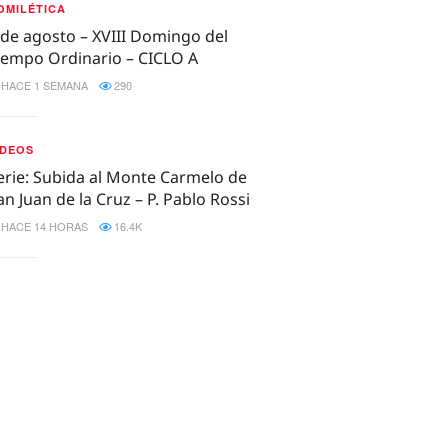
OMILÉTICA
 de agosto – XVIII Domingo del
iempo Ordinario – CICLO A
HACE 1 SEMANA
290
IDEOS
erie: Subida al Monte Carmelo de
an Juan de la Cruz – P. Pablo Rossi
HACE 14 HORAS
16.4K