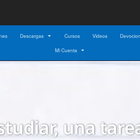
ones
Descargas
Cursos
Videos
Devocio
Mi Cuenta
studiar, una tar