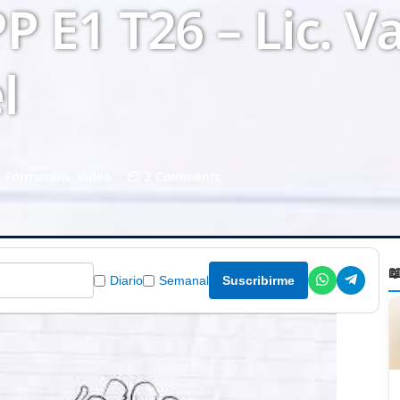
PP E1 T26 – Lic. V
l
,
Formación
,
Video
2 Comments

Diario
Semanal
Suscribirme