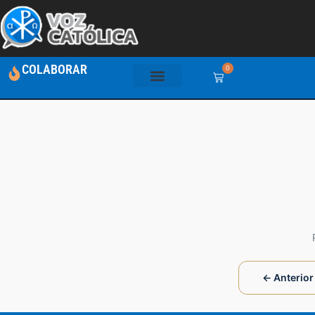
COLABORAR
0
← Anterior