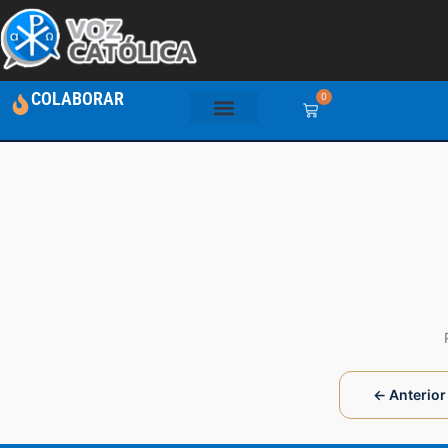
COLABORAR
0
← Anterior