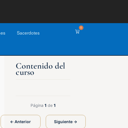
0
nes
Sacerdotes
Página
1
de
1
← Anterior
Siguiente →